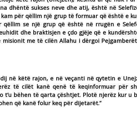
u na dhëntë sukses neve dhe atij, është në Selefi
k kam për qëllim një grup të formuar që është e k
 qëllim se një grup që është në rrugën e Sele
euhidit dhe braktisjen e çdo gjëje që e kundërsht
 misionit me të cilën Allahu i dërgoi Pejgamberët,
Hadij në këtë rajon, e në veçanti në qytetin e Unej
rëz të cilët kanë qenë të keqinformuar për sh
 t’u bëhen të qarta çështjet. Plotë njerëz kur u 
ohen që kanë folur keq për dijetarët.”