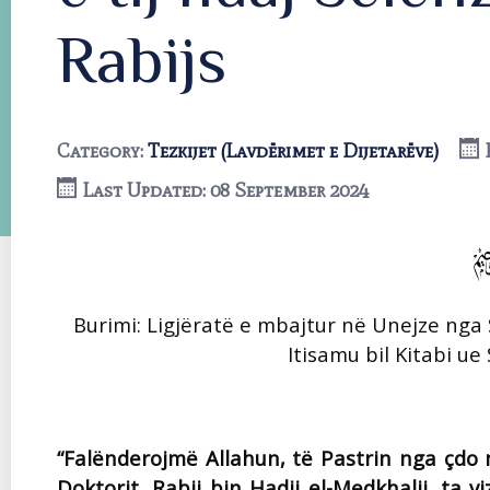
Rabijs
Category:
Tezkijet (Lavdërimet e Dijetarëve)
Last Updated: 08 September 2024
Burimi: Ligjëratë e mbajtur në Unejze nga S
Itisamu bil Kitabi u
“Falënderojmë Allahun, të Pastrin nga çdo 
Doktorit, Rabij bin Hadij el-Medkhalij, ta v