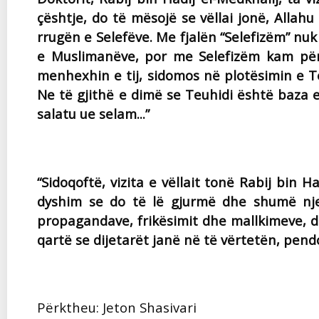
çështje, do të mësojë se vëllai jonë, Allah
rrugën e Selefëve. Me fjalën “Selefizëm” nu
e Muslimanëve, por me Selefizëm kam për
menhexhin e tij, sidomos në plotësimin e T
Ne të gjithë e dimë se Teuhidi është baza e
salatu ue selam...”
“Sidoqoftë, vizita e vëllait tonë Rabij bin 
dyshim se do të lë gjurmë dhe shumë nje
propagandave, frikësimit dhe mallkimeve, do
qartë se dijetarët janë në të vërtetën, pend
Përktheu: Jeton Shasivari