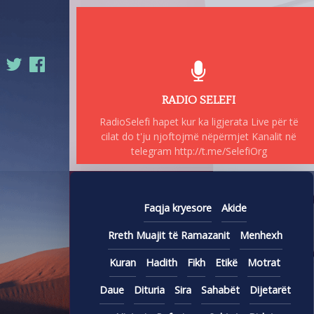
RADIO SELEFI
RadioSelefi hapet kur ka ligjerata Live për të
cilat do t'ju njoftojmë nëpërmjet Kanalit në
telegram http://t.me/SelefiOrg
Faqja kryesore
Akide
Rreth Muajit të Ramazanit
Menhexh
Kuran
Hadith
Fikh
Etikë
Motrat
Daue
Dituria
Sira
Sahabët
Dijetarët