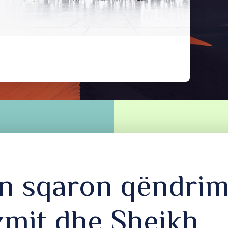
n sqaron qëndrim
izmit dhe Shejkh