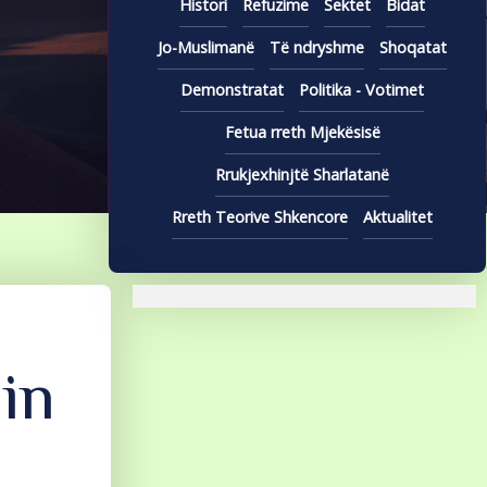
Histori
Refuzime
Sektet
Bidat
Jo-Muslimanë
Të ndryshme
Shoqatat
Demonstratat
Politika - Votimet
SHKARKO LIBRIN NË PDF
Fetua rreth Mjekësisë
Rrukjexhinjtë Sharlatanë
Rreth Teorive Shkencore
Aktualitet
in