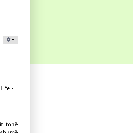
l “el-
it tonë
i shumë