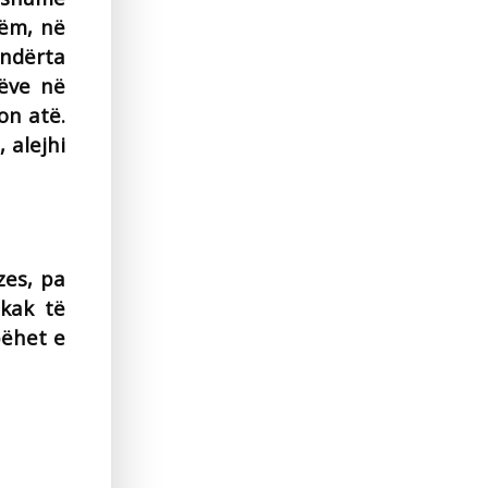
zëm, në
undërta
fëve në
on atë.
 alejhi
zes, pa
kak të
bëhet e