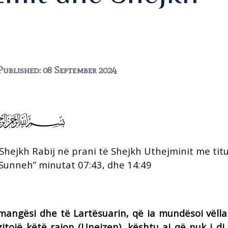
Published: 08 September 2024
hejkh Rabij në prani të Shejkh Uthejminit me titul
e Sunneh” minutat 07:43, dhe 14:49
mangësi dhe të Lartësuarin, që ia mundësoi vëlla
izitojë këtë rajon (Unejzen), kështu ai që nuk i d