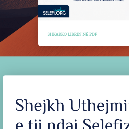
SHKARKO LIBRIN NË PDF
Shejkh Uthejmi
e tij ndaj Selef