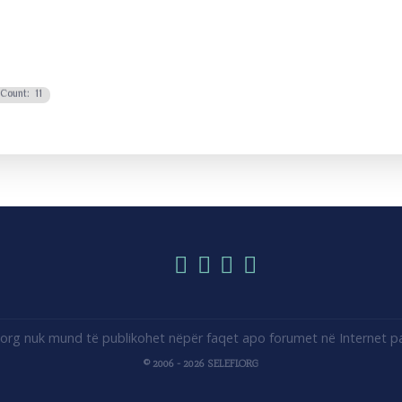
 Count: 11
i.org nuk mund të publikohet nëpër faqet apo forumet në Internet pa 
© 2006 - 2026 SELEFI.ORG