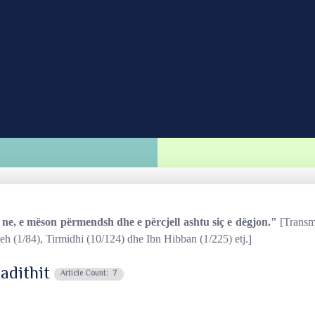
ne, e mëson përmendsh dhe e përcjell ashtu siç e dëgjon."
[Transm
]
h (1/84)
,
Tirmidhi (10/124) dhe
Ibn Hibban (1/225) etj.
adithit
Article Count: 7