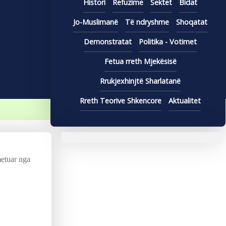
Histori
Refuzime
Sektet
Bidat
Jo-Muslimanë
Të ndryshme
Shoqatat
Demonstratat
Politika - Votimet
Fetua rreth Mjekësisë
Rrukjexhinjtë Sharlatanë
Rreth Teorive Shkencore
Aktualitet
etuar nga