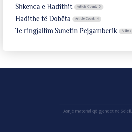
Shkenca e Hadithit
Article Count: 0
Hadithe të Dobëta
Article Count: 4
Te ringjallim Sunetin Pejgamberik
Article
Asnjë material që gjendet në Selef