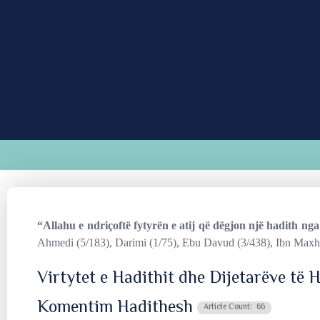
“Allahu e ndriçoftë fytyr
ën e atij
që dëgjon një hadith nga 
Ahmedi
(5/183)
,
Darimi (1/75)
,
Ebu Davud (3/438)
,
Ibn Maxhe
Virtytet e Hadithit dhe Dijetarëve të H
Komentim Hadithesh
Article Count: 66