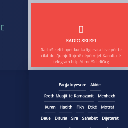
RADIO SELEFI
RadioSelefi hapet kur ka ligjerata Live për të
cilat do t'ju njoftojmë nëpërmjet Kanalit në
telegram http://t.me/SelefiOrg
Faqja kryesore
Akide
Rreth Muajit të Ramazanit
Menhexh
Kuran
Hadith
Fikh
Etikë
Motrat
Daue
Dituria
Sira
Sahabët
Dijetarët