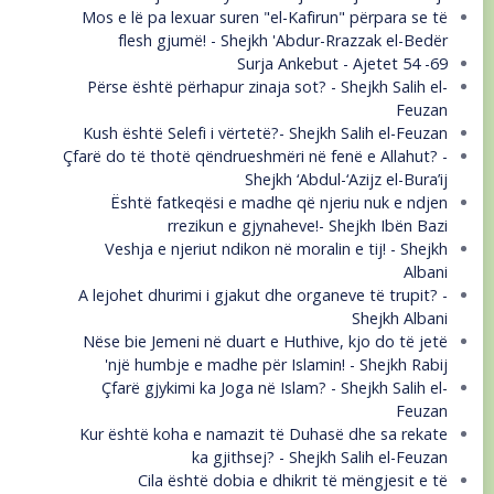
Mos e lë pa lexuar suren "el-Kafirun" përpara se të
flesh gjumë! - Shejkh 'Abdur-Rrazzak el-Bedër
Surja Ankebut - Ajetet 54 -69
Përse është përhapur zinaja sot? - Shejkh Salih el-
Feuzan
Kush është Selefi i vërtetë?- Shejkh Salih el-Feuzan
Çfarë do të thotë qëndrueshmëri në fenë e Allahut? -
Shejkh ‘Abdul-‘Azijz el-Bura’ij
Është fatkeqësi e madhe që njeriu nuk e ndjen
rrezikun e gjynaheve!- Shejkh Ibën Bazi
Veshja e njeriut ndikon në moralin e tij! - Shejkh
Albani
A lejohet dhurimi i gjakut dhe organeve të trupit? -
Shejkh Albani
Nëse bie Jemeni në duart e Huthive, kjo do të jetë
një humbje e madhe për Islamin! - Shejkh Rabij'
Çfarë gjykimi ka Joga në Islam? - Shejkh Salih el-
Feuzan
Kur është koha e namazit të Duhasë dhe sa rekate
ka gjithsej? - Shejkh Salih el-Feuzan
Cila është dobia e dhikrit të mëngjesit e të