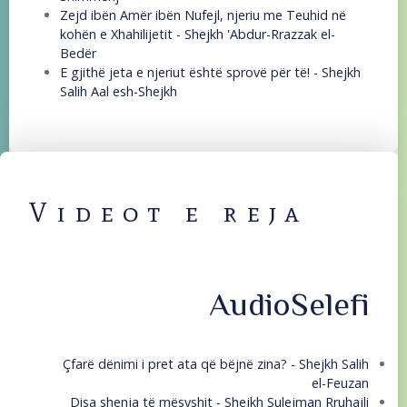
Zejd ibën Amër ibën Nufejl, njeriu me Teuhid në
kohën e Xhahilijetit - Shejkh 'Abdur-Rrazzak el-
Bedër
E gjithë jeta e njeriut është sprovë për të! - Shejkh
Salih Aal esh-Shejkh
Videot e reja
AudioSelefi
Çfarë dënimi i pret ata që bëjnë zina? - Shejkh Salih
el-Feuzan
Disa shenja të mësyshit - Shejkh Sulejman Rruhajli