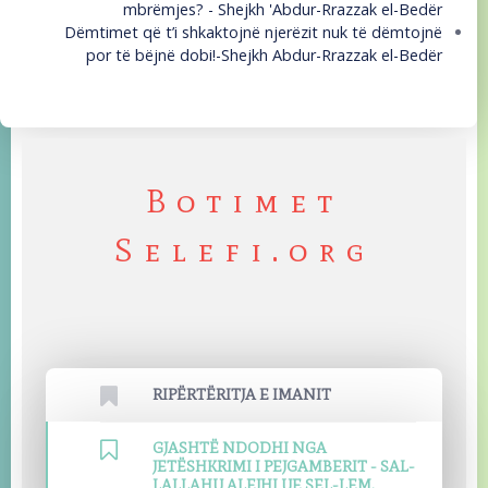
mbrëmjes? - Shejkh 'Abdur-Rrazzak el-Bedër
Dëmtimet që t’i shkaktojnë njerëzit nuk të dëmtojnë
por të bëjnë dobi!-Shejkh Abdur-Rrazzak el-Bedër
Botimet
Selefi.org
RIPËRTËRITJA E IMANIT
GJASHTË NDODHI NGA
JETËSHKRIMI I PEJGAMBERIT - SAL-
LALLAHU ALEJHI UE SEL-LEM.