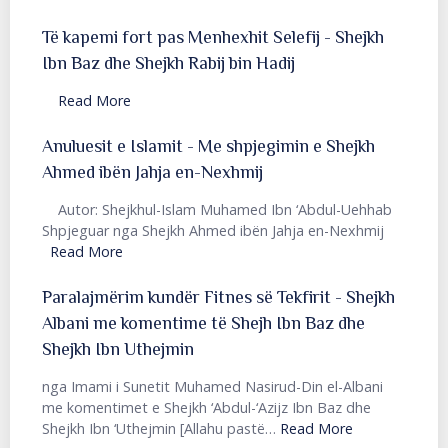
Të kapemi fort pas Menhexhit Selefij - Shejkh
Ibn Baz dhe Shejkh Rabij bin Hadij
Read More
Anuluesit e Islamit - Me shpjegimin e Shejkh
Ahmed ibën Jahja en-Nexhmij
Autor: Shejkhul-Islam Muhamed Ibn ‘Abdul-Uehhab
Shpjeguar nga Shejkh Ahmed ibën Jahja en-Nexhmij
Read More
Paralajmërim kundër Fitnes së Tekfirit - Shejkh
Albani me komentime të Shejh Ibn Baz dhe
Shejkh Ibn Uthejmin
nga Imami i Sunetit Muhamed Nasirud-Din el-Albani
me komentimet e Shejkh ‘Abdul-‘Azijz Ibn Baz dhe
Shejkh Ibn ‘Uthejmin [Allahu pastë
…
Read More