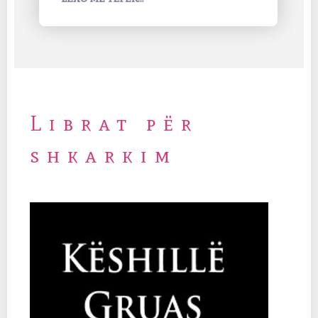
LEXO MË TEPËR...
Librat për
shkarkim