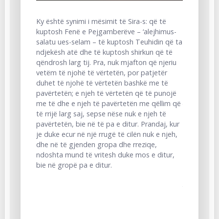
Dëshmitë “
Rasul-lUllah
Ky është synimi i mësimit të Sira-s: që të
sqarimi i v
kuptosh Fenë e Pejgamberëve – ‘alejhimus-
dhe kërcëni
salatu ues-selam – të kuptosh Teuhidin që ta
të gjitha k
ndjekësh atë dhe të kuptosh shirkun që të
vende të n
qëndrosh larg tij. Pra, nuk mjafton që njeriu
për rëndës
vetëm të njohë të vërtetën, por patjetër
Teuhidit! V
duhet të njohë të vërtetën bashkë me të
kërcënuar 
pavërtetën; e njeh të vërtetën që të punojë
japin rënd
me të dhe e njeh të pavërtetën me qëllim që
në kohën e 
të rrijë larg saj, sepse nëse nuk e njeh të
për ata që 
pavërtetën, bie në të pa e ditur. Prandaj, kur
rëndësi nama
je duke ecur në një rrugë të cilën nuk e njeh,
që e lë tër
dhe në të gjenden gropa dhe rreziqe,
është lidhj
ndoshta mund të vritesh duke mos e ditur,
Madhëruar 
bie në gropë pa e ditur.
më i rëndë
jacisë dhe 
se çfarë ka 
falnin qof
gjunjtë e t