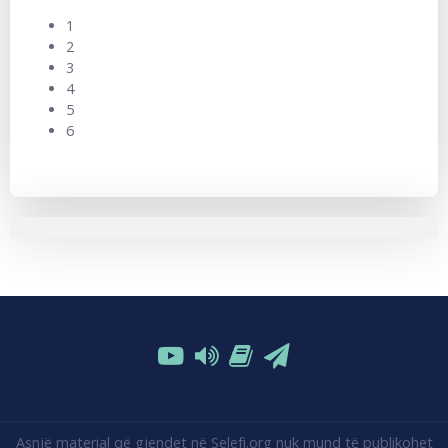
1
2
3
4
5
6
Asnjë material që gjendet në Selefi.org nuk mund të publikohet