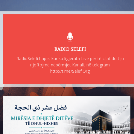
RADIO SELEFI
RadioSelefi hapet kur ka ligjerata Live për të cilat do t'ju
njoftojmë nëpërmjet Kanalit në telegram
http://t.me/SelefiOrg