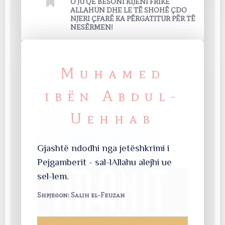
O JU QË BESONI KIJENI FRIKË
ALLAHUN DHE LE TË SHOHË ÇDO
NJERI ÇFARË KA PËRGATITUR PËR TË
NESËRMEN!
Muhamed
Obligimi 
përpikër
ibën Abdul-
Muhamed I
Uehhab
Gjashtë ndodhi nga jetëshkrimi i
Pejgamberit - sal-lAllahu alejhi ue
sel-lem.
Shpjegon: Salih el-Feuzan