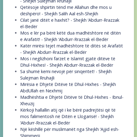
- Shejkh Sulejman Rruhajli
Qetësoje shpirtin tënd me Allahun dhe mos u
dëshpëro! - Shejkh Salih Aal esh-Shejkh
Cilat janë ditët e haxhit? - Shejkh ‘Abdurr-Rrazzak
el-Bedër
Mos e lër pa bërë këtë dua madhështore në ditën
e Arafatit! - Shejkh ‘Abdurr-Rrazzak el-Bedër
Katër mirësi tejet madhështore të ditës së Arafatit
- Shejkh Abdurr-Rrazzak el-Bedër
Mos i neglizhoni farzet e Islamit gjatë ditëve të
Dhul-Hixhes! - Shejkh Abdurr-Rrazzak el-Bedër
Sa shumë kemi nevojë për sinqeritet! - Shejkh
Sulejman Rruhajli
Mirësia e Dhjetë Ditëve të Dhul-Hixhes - Shejkh
AbdUllah en Nexhmij
Madhështia e Dhjetë Ditëve të Dhul-Hixhes - Ibnul-
Xheuzij
Kërkoji hallallin atij që i ke bërë padrejtësi që të
mos falimentosh në Ditën e Llogarisë! - Shejkh
‘Abdurr-Rrazzak el-Bedër
Një këshillë për muslimanët nga Shejkh ‘Ajjid esh-
Shimmerij