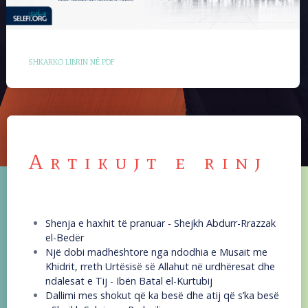
SHKARKO LIBRIN NË PDF
Artikujt e rinj
Shenja e haxhit të pranuar - Shejkh Abdurr-Rrazzak
el-Bedër
Një dobi madhështore nga ndodhia e Musait me
Khidrit, rreth Urtësisë së Allahut në urdhëresat dhe
ndalesat e Tij - Ibën Batal el-Kurtubij
Dallimi mes shokut që ka besë dhe atij që s’ka besë