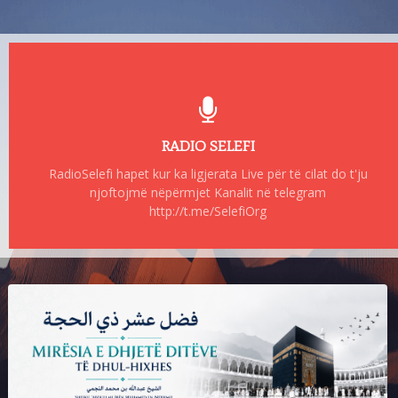
RADIO SELEFI
RadioSelefi hapet kur ka ligjerata Live për të cilat do t'ju
njoftojmë nëpërmjet Kanalit në telegram
http://t.me/SelefiOrg