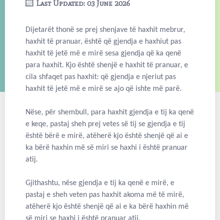
Last Updated: 03 June 2026
Dijetarët thonë se prej shenjave të haxhit mebrur,
haxhit të pranuar, është që gjendja e haxhiut pas
haxhit të jetë më e mirë sesa gjendja që ka qenë
para haxhit. Kjo është shenjë e haxhit të pranuar, e
cila shfaqet pas haxhit: që gjendja e njeriut pas
haxhit të jetë më e mirë se ajo që ishte më parë.
Nëse, për shembull, para haxhit gjendja e tij ka qenë
e keqe, pastaj sheh prej vetes së tij se gjendja e tij
është bërë e mirë, atëherë kjo është shenjë që ai e
ka bërë haxhin më së miri se haxhi i është pranuar
atij.
Gjithashtu, nëse gjendja e tij ka qenë e mirë, e
pastaj e sheh veten pas haxhit akoma më të mirë,
atëherë kjo është shenjë që ai e ka bërë haxhin më
së miri se haxhi i është pranuar atij.