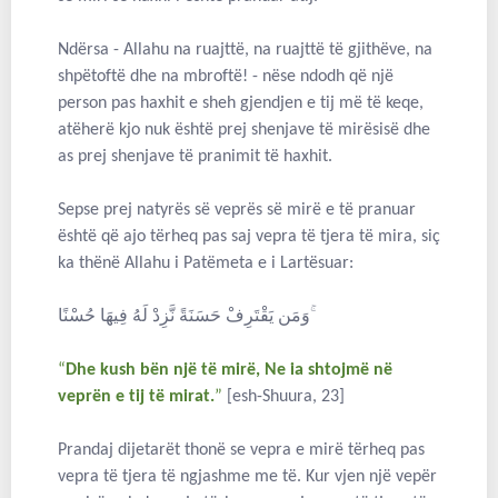
Ndërsa - Allahu na ruajttë, na ruajttë të gjithëve, na
shpëtoftë dhe na mbroftë! - nëse ndodh që një
person pas haxhit e sheh gjendjen e tij më të keqe,
atëherë kjo nuk është prej shenjave të mirësisë dhe
as prej shenjave të pranimit të haxhit.
Sepse prej natyrës së veprës së mirë e të pranuar
është që ajo tërheq pas saj vepra të tjera të mira, siç
ka thënë Allahu i Patëmeta e i Lartësuar:
وَمَن يَقْتَرِفْ حَسَنَةً نَّزِدْ لَهُ فِيهَا حُسْنًا ۚ
“
Dhe kush bën një të mirë, Ne ia shtojmë në
veprën e tij të mirat.
”
[esh-Shuura, 23]
Prandaj dijetarët thonë se vepra e mirë tërheq pas
vepra të tjera të ngjashme me të. Kur vjen një vepër