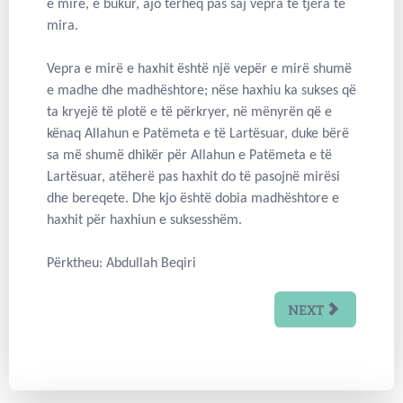
e mirë, e bukur, ajo tërheq pas saj vepra të tjera të
mira.
Vepra e mirë e haxhit është një vepër e mirë shumë
e madhe dhe madhështore; nëse haxhiu ka sukses që
ta kryejë të plotë e të përkryer, në mënyrën që e
kënaq Allahun e Patëmeta e të Lartësuar, duke bërë
sa më shumë dhikër për Allahun e Patëmeta e të
Lartësuar, atëherë pas haxhit do të pasojnë mirësi
dhe bereqete. Dhe kjo është dobia madhështore e
haxhit për haxhiun e suksesshëm.
Përktheu: Abdullah Beqiri
NEXT