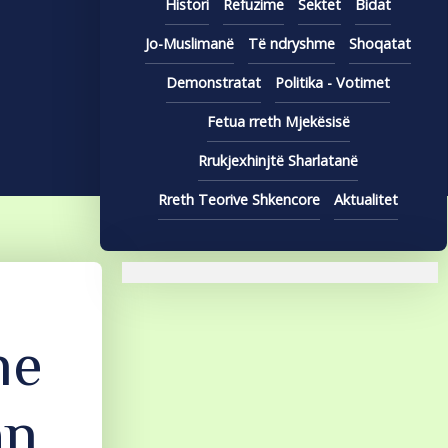
Histori
Refuzime
Sektet
Bidat
Jo-Muslimanë
Të ndryshme
Shoqatat
Demonstratat
Politika - Votimet
Fetua rreth Mjekësisë
Rrukjexhinjtë Sharlatanë
Rreth Teorive Shkencore
Aktualitet
he
an