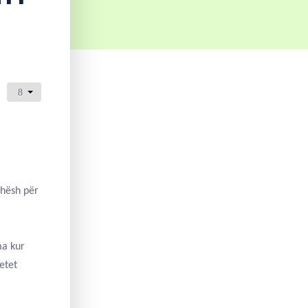
edhësh për
ma kur
etet