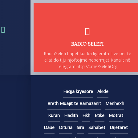
RADIO SELEFI
RadioSelefi hapet kur ka ligjerata Live për të
cilat do t'ju njoftojmë nëpërmjet Kanalit në
telegram http://t.me/SelefiOrg
Faqja kryesore
Akide
Rreth Muajit të Ramazanit
Menhexh
Kuran
Hadith
Fikh
Etikë
Motrat
Daue
Dituria
Sira
Sahabët
Dijetarët