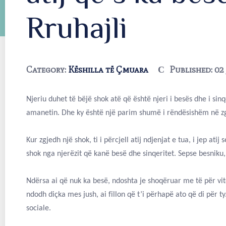
Rruhajli
Category:
Këshilla të Çmuara
Published: 02
Njeriu duhet të bëjë shok atë që është njeri i besës dhe i sin
amanetin. Dhe ky është një parim shumë i rëndësishëm në zg
Kur zgjedh një shok, ti i përcjell atij ndjenjat e tua, i jep at
shok nga njerëzit që kanë besë dhe sinqeritet. Sepse besniku,
Ndërsa ai që nuk ka besë, ndoshta je shoqëruar me të për vite
ndodh diçka mes jush, ai fillon që t’i përhapë ato që di për
sociale.