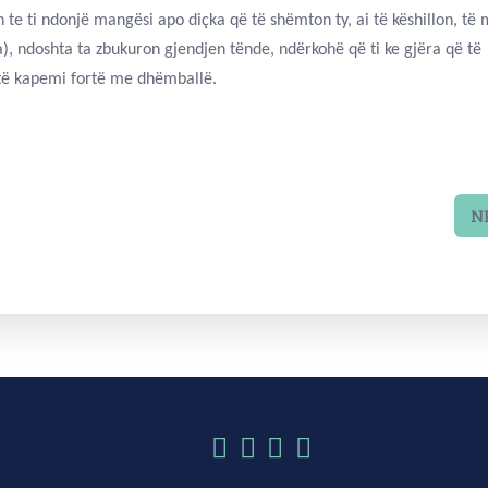
n te ti ndonjë mangësi apo diçka që të shëmton ty, ai të këshillon, të
), ndoshta ta zbukuron gjendjen tënde, ndërkohë që ti ke gjëra që të
t të kapemi fortë me dhëmballë.
N