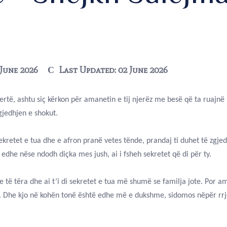
 June 2026
Last Updated: 02 June 2026
qertë, ashtu siç kërkon për amanetin e tij njerëz me besë që ta ruajnë
jedhjen e shokut.
ij sekretet e tua dhe e afron pranë vetes tënde, prandaj ti duhet të zgj
 edhe nëse ndodh diçka mes jush, ai i fsheh sekretet që di për ty.
 të tëra dhe ai t’i di sekretet e tua më shumë se familja jote. Por a
 ty. Dhe kjo në kohën tonë është edhe më e dukshme, sidomos nëpër rrj