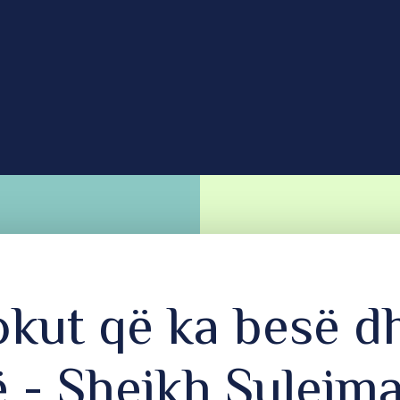
okut që ka besë d
së - Shejkh Sulejm