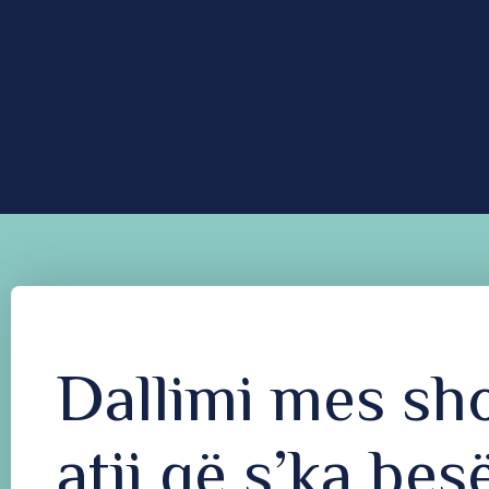
Dallimi mes sh
atij që s’ka be