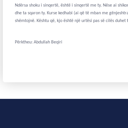
Ndërsa shoku i sinqertë, është i sinqertë me ty. Nëse ai shiko
dhe ta sqaron ty. Kurse kedhabi (ai që të mban me gënjeshtra
shëmtojnë. Kështu që, kjo është një urtësi pas së cilës duhe
Përktheu: Abdullah Beqiri