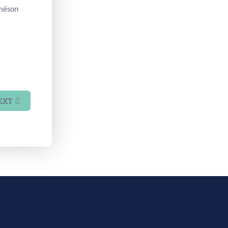
 mëson
EXT