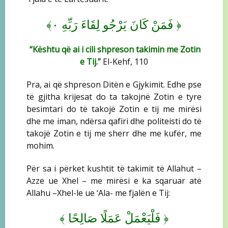
﴾
﴿
فَمَنْ كَانَ يَرْجُو لِقَاءَ رَبِّهِ ٠
“Kështu që ai i cili shpreson takimin me Zotin
e Tij.”
El-Kehf, 110
Pra, ai që shpreson Ditën e Gjykimit. Edhe pse
të gjitha krijesat do ta takojnë Zotin e tyre
besimtari do të takojë Zotin e tij me mirësi
dhe me iman, ndërsa qafiri dhe politeisti do të
takojë Zotin e tij me sherr dhe me kufër, me
mohim.
Për sa i përket kushtit të takimit të Allahut –
Azze ue Xhel – me mirësi e ka sqaruar atë
Allahu –Xhel-le ue ‘Ala- me fjalën e Tij:
﴾
﴿
فَلْيَعْمَلْ عَمَلًا صَالِحًا