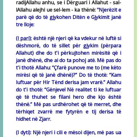
radijAllahu anhu, se i Dërguari i Allahut - sal-
lAllahu alejhi ue sel-lem - ka thënë:
"Njerëzit e
parë që do të gjykohen Ditën e Gjykimit janë
tre lloje:
(I pari):
është një njeri që ka vdekur në luftë si
dëshmorë, do të sillet për gjykim (përpara
Allahut) dhe do t'i përkujtohen mirësitë që i
janë dhënë, dhe ai do ta pohoj atë. Më pas do
t'i thotë Allahu: “Çfarë punove me to (me këto
mirësi që të janë dhënë)?” Do të thotë: “Kam
luftuar për Hir Tënd derisa jam vrarë.” Allahu
do t'i thotë: “Gënjeve! Në realitet ti ke luftuar
që të thuhet se filani hero dhe kjo është
thënë.” Më pas urdhërohet që të merret, dhe
tërhiqet zvarrë me fytyrën e tij derisa të
hidhet në Zjarr.
(I dyti): Një njeri i cili e mësoi dijen, më pas ua