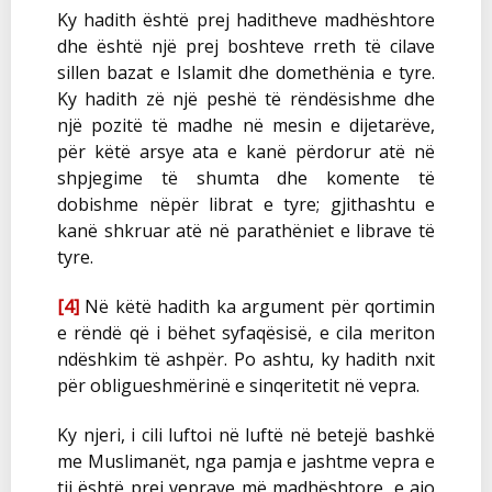
Ky hadith është prej haditheve madhështore
dhe është një prej boshteve rreth të cilave
sillen bazat e Islamit dhe domethënia e tyre.
Ky hadith zë një peshë të rëndësishme dhe
një pozitë të madhe në mesin e dijetarëve,
për këtë arsye ata e kanë përdorur atë në
shpjegime të shumta dhe komente të
dobishme nëpër librat e tyre; gjithashtu e
kanë shkruar atë në parathëniet e librave të
tyre.
[4]
Në këtë hadith ka argument për qortimin
e rëndë që i bëhet syfaqësisë, e cila meriton
ndëshkim të ashpër. Po ashtu, ky hadith nxit
për obligueshmërinë e sinqeritetit në vepra.
Ky njeri, i cili luftoi në luftë në betejë bashkë
me Muslimanët, nga pamja e jashtme vepra e
tij është prej veprave më madhështore, e ajo