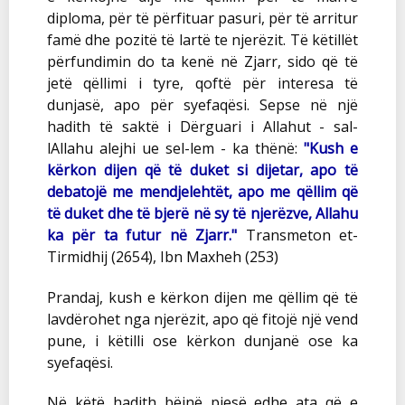
diploma, për të përfituar pasuri, për të arritur
famë dhe pozitë të lartë te njerëzit. Të këtillët
përfundimin do ta kenë në Zjarr, sido që të
jetë qëllimi i tyre, qoftë për interesa të
dunjasë, apo për syefaqësi. Sepse në një
hadith të saktë i Dërguari i Allahut - sal-
lAllahu alejhi ue sel-lem - ka thënë:
"Kush e
kërkon dijen që të duket si dijetar, apo të
debatojë me mendjelehtët, apo me qëllim që
të duket dhe të bjerë në sy të njerëzve, Allahu
ka për ta futur në Zjarr."
Transmeton et-
Tirmidhij (2654), Ibn Maxheh (253)
Prandaj, kush e kërkon dijen me qëllim që të
lavdërohet nga njerëzit, apo që fitojë një vend
pune, i këtilli ose kërkon dunjanë ose ka
syefaqësi.
Në këtë hadith bëjnë pjesë edhe ata që e