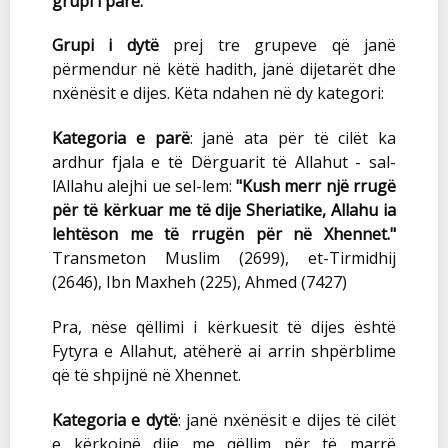
grupi i parë.
Grupi i dytë
prej tre grupeve që janë
përmendur në këtë hadith, janë dijetarët dhe
nxënësit e dijes. Këta ndahen në dy kategori:
Kategoria e parë
: janë ata për të cilët ka
ardhur fjala e të Dërguarit të Allahut - sal-
lAllahu alejhi ue sel-lem:
"Kush merr një rrugë
për të kërkuar me të dije Sheriatike, Allahu ia
lehtëson me të rrugën për në Xhennet."
Transmeton Muslim (2699), et-Tirmidhij
(2646), Ibn Maxheh (225), Ahmed (7427)
Pra, nëse qëllimi i kërkuesit të dijes është
Fytyra e Allahut, atëherë ai arrin shpërblime
që të shpijnë në Xhennet.
Kategoria e dytë
: janë nxënësit e dijes të cilët
e kërkojnë dije me qëllim për të marrë