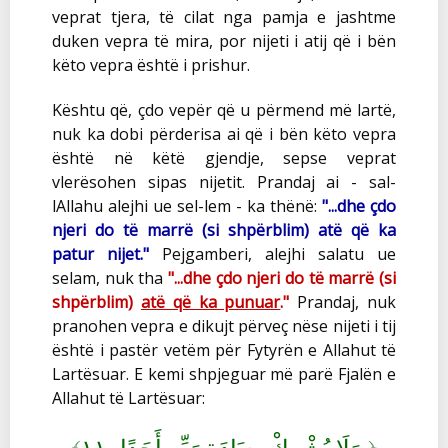
veprat tjera, të cilat nga pamja e jashtme
duken vepra të mira, por nijeti i atij që i bën
këto vepra është i prishur.
Kështu që, çdo vepër që u përmend më lartë,
nuk ka dobi përderisa ai që i bën këto vepra
është në këtë gjendje, sepse veprat
vlerësohen sipas nijetit. Prandaj ai - sal-
lAllahu alejhi ue sel-lem - ka thënë:
"...dhe çdo
njeri do të marrë (si shpërblim) atë që ka
patur nijet."
Pejgamberi, alejhi salatu ue
selam, nuk tha
"...dhe çdo njeri do të marrë (si
shpërblim)
atë që ka punuar
."
Prandaj, nuk
pranohen vepra e dikujt përveç nëse nijeti i tij
është i pastër vetëm për Fytyrën e Allahut të
Lartësuar. E kemi shpjeguar më parë Fjalën e
Allahut të Lartësuar:
﴾
﴿