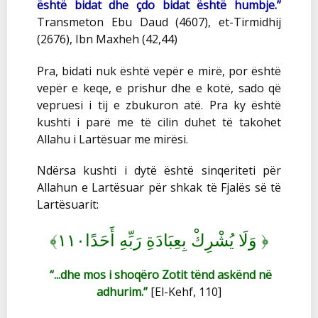
është bidat dhe çdo bidat është humbje.”
Transmeton Ebu Daud (4607), et-Tirmidhij
(2676), Ibn Maxheh (42,44)
Pra, bidati nuk është vepër e mirë, por është
vepër e keqe, e prishur dhe e kotë, sado që
vepruesi i tij e zbukuron atë. Pra ky është
kushti i parë me të cilin duhet të takohet
Allahu i Lartësuar me mirësi.
Ndërsa kushti i dytë është sinqeriteti për
Allahun e Lartësuar për shkak të Fjalës së të
Lartësuarit:
﴾
﴿
وَلَا يُشْرِكْ بِعِبَادَةِ رَبِّهِ أَحَدًا١١٠
“...dhe mos i shoqëro Zotit tënd askënd në
adhurim.”
[El-Kehf, 110]