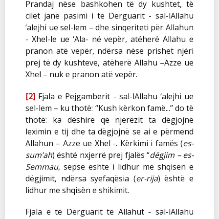
Prandaj nëse bashkohen të dy kushtet, të
cilët janë pasimi i të Dërguarit - sal-lAllahu
‘alejhi ue sel-lem – dhe sinqeriteti për Allahun
- Xhel-le ue ‘Ala- në vepër, atëherë Allahu e
pranon atë vepër, ndërsa nëse prishet njëri
prej të dy kushteve, atëherë Allahu –Azze ue
Xhel – nuk e pranon atë vepër.
[2]
Fjala e Pejgamberit - sal-lAllahu ‘alejhi ue
sel-lem – ku thotë: “Kush kërkon famë...” do të
thotë: ka dëshirë që njerëzit ta dëgjojnë
leximin e tij dhe ta dëgjojnë se ai e përmend
Allahun – Azze ue Xhel -. Kërkimi i famës (
es-
sum’ah
) është nxjerrë prej fjalës “
dëgjim – es-
Semmau
, sepse është i lidhur me shqisën e
dëgjimit, ndërsa syefaqësia (
er-rija
) është e
lidhur me shqisën e shikimit.
Fjala e të Dërguarit të Allahut - sal-lAllahu