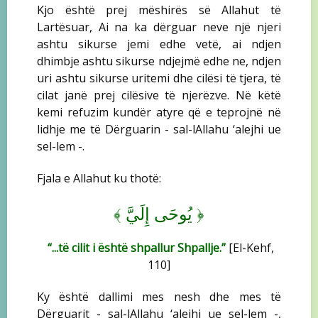
Kjo është prej mëshirës së Allahut të
Lartësuar, Ai na ka dërguar neve një njeri
ashtu sikurse jemi edhe vetë, ai ndjen
dhimbje ashtu sikurse ndjejmë edhe ne, ndjen
uri ashtu sikurse uritemi dhe cilësi të tjera, të
cilat janë prej cilësive të njerëzve. Në këtë
kemi refuzim kundër atyre që e teprojnë në
lidhje me të Dërguarin - sal-lAllahu ‘alejhi ue
sel-lem -.
Fjala e Allahut ku thotë:
﴾
﴿
يُوحَى إِلَيَّ
“...të cilit i është shpallur Shpallje.”
[El-Kehf,
110]
Ky është dallimi mes nesh dhe mes të
Dërguarit - sal-lAllahu ‘alejhi ue sel-lem -,