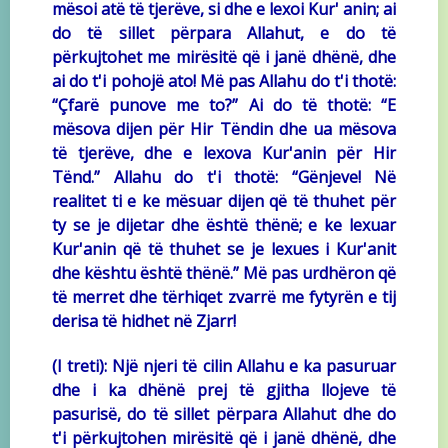
mësoi atë të tjerëve, si dhe e lexoi Kur' anin; ai
do të sillet përpara Allahut, e do të
përkujtohet me mirësitë që i janë dhënë, dhe
ai do t'i pohojë ato! Më pas Allahu do t'i thotë:
“Çfarë punove me to?” Ai do të thotë: “E
mësova dijen për Hir Tëndin dhe ua mësova
të tjerëve, dhe e lexova Kur'anin për Hir
Tënd.” Allahu do t'i thotë: “Gënjeve! Në
realitet ti e ke mësuar dijen që të thuhet për
ty se je dijetar dhe është thënë; e ke lexuar
Kur'anin që të thuhet se je lexues i Kur'anit
dhe kështu është thënë.” Më pas urdhëron që
të merret dhe tërhiqet zvarrë me fytyrën e tij
derisa të hidhet në Zjarr!
(I treti): Një njeri të cilin Allahu e ka pasuruar
dhe i ka dhënë prej të gjitha llojeve të
pasurisë, do të sillet përpara Allahut dhe do
t'i përkujtohen mirësitë që i janë dhënë, dhe