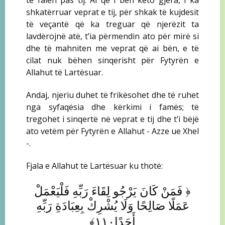
të falen pas tij. Ai që i bën këto gjëra, i ka
shkatërruar veprat e tij, për shkak të kujdesit
të veçantë që ka treguar që njerëzit ta
lavdërojnë atë, t’ia përmendin ato për mirë si
dhe të mahniten me veprat që ai bën, e të
cilat nuk bëhen sinqerisht për Fytyrën e
Allahut të Lartësuar.
Andaj, njeriu duhet të frikësohet dhe të ruhet
nga syfaqësia dhe kërkimi i famës; të
tregohet i sinqertë në veprat e tij dhe t’i bëjë
ato vetëm për Fytyrën e Allahut - Azze ue Xhel
-.
Fjala e Allahut të Lartësuar ku thotë:
﴿
فَمَنْ كَانَ يَرْجُو لِقَاءَ رَبِّهِ فَلْيَعْمَلْ
عَمَلًا صَالِحًا وَلَا يُشْرِكْ بِعِبَادَةِ رَبِّهِ
﴾
أَحَدًا١١٠