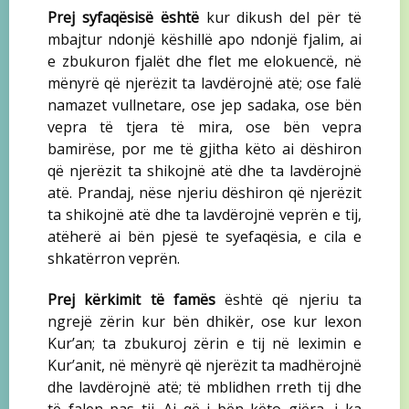
Prej syfaqësisë është
kur dikush del për të
mbajtur ndonjë këshillë apo ndonjë fjalim, ai
e zbukuron fjalët dhe flet me elokuencë, në
mënyrë që njerëzit ta lavdërojnë atë; ose falë
namazet vullnetare, ose jep sadaka, ose bën
vepra të tjera të mira, ose bën vepra
bamirëse, por me të gjitha këto ai dëshiron
që njerëzit ta shikojnë atë dhe ta lavdërojnë
atë. Prandaj, nëse njeriu dëshiron që njerëzit
ta shikojnë atë dhe ta lavdërojnë veprën e tij,
atëherë ai bën pjesë te syefaqësia, e cila e
shkatërron veprën.
Prej kërkimit të famës
është që njeriu ta
ngrejë zërin kur bën dhikër, ose kur lexon
Kur’an; ta zbukuroj zërin e tij në leximin e
Kur’anit, në mënyrë që njerëzit ta madhërojnë
dhe lavdërojnë atë; të mblidhen rreth tij dhe