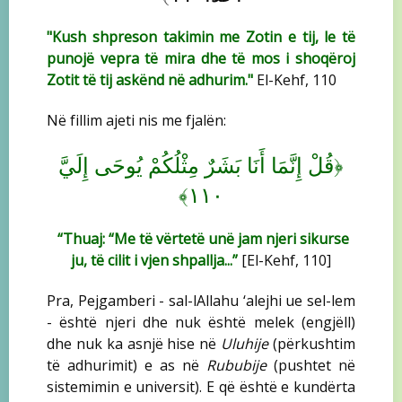
"Kush shpreson takimin me Zotin e tij, le të
punojë vepra të mira dhe të mos i shoqëroj
Zotit të tij askënd në adhurim."
El-Kehf, 110
Në fillim ajeti nis me fjalën:
﴿
قُلْ إِنَّمَا أَنَا بَشَرٌ مِثْلُكُمْ يُوحَى إِلَيَّ
﴾
١١٠
“Thuaj: “Me të vërtetë unë jam njeri sikurse
ju, të cilit i vjen shpallja...”
[El-Kehf, 110]
Pra, Pejgamberi - sal-lAllahu ‘alejhi ue sel-lem
- është njeri dhe nuk është melek (engjëll)
dhe nuk ka asnjë hise në
Uluhije
(përkushtim
të adhurimit) e as në
Rububije
(pushtet në
sistemimin e universit). E që është e kundërta