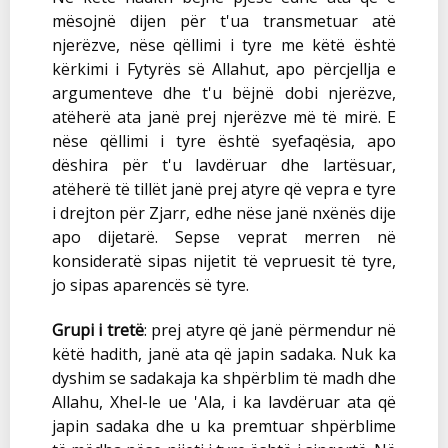
mësojnë dijen për t'ua transmetuar atë
njerëzve, nëse qëllimi i tyre me këtë është
kërkimi i Fytyrës së Allahut, apo përcjellja e
argumenteve dhe t'u bëjnë dobi njerëzve,
atëherë ata janë prej njerëzve më të mirë. E
nëse qëllimi i tyre është syefaqësia, apo
dëshira për t'u lavdëruar dhe lartësuar,
atëherë të tillët janë prej atyre që vepra e tyre
i drejton për Zjarr, edhe nëse janë nxënës dije
apo dijetarë. Sepse veprat merren në
konsideratë sipas nijetit të vepruesit të tyre,
jo sipas aparencës së tyre.
Grupi i tretë
: prej atyre që janë përmendur në
këtë hadith, janë ata që japin sadaka. Nuk ka
dyshim se sadakaja ka shpërblim të madh dhe
Allahu, Xhel-le ue 'Ala, i ka lavdëruar ata që
japin sadaka dhe u ka premtuar shpërblime