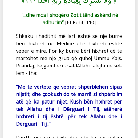
وَلَا يُشْرِكْ بِعِبَادَةِ رَبِّهِ أَحَدًا١١٠
“...dhe mos i shoqëro Zotit tënd askënd në
adhurim”
[El-Kehf, 110]
Shkaku i hadithit më lart është se një burrë
bëri hixhret në Medine dhe hixhreti është
vepër e mirë. Por ky burrë bëri hixhret që të
martohet me një grua që quhej Ummu Kajs.
Prandaj, Pejgamberi - sal-lAllahu alejhi ue sel-
lem - tha:
"Me të vërtetë që veprat shpërblehen sipas
nijetit, dhe çdokush do të marrë si shpërblim
atë që ka patur nijet.
Kush bën hixhret për
tek Allahu dhe i Dërguari i Tij, atëherë
hixhreti i tij është për tek Allahu dhe i
Dërguari i Tij..."
D.m.th. nëse me hixhretin e tij ka për qëllim