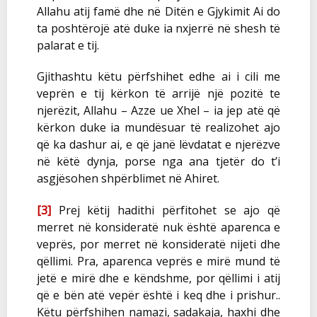
Allahu atij famë dhe në Ditën e Gjykimit Ai do
ta poshtërojë atë duke ia nxjerrë në shesh të
palarat e tij.
Gjithashtu këtu përfshihet edhe ai i cili me
veprën e tij kërkon të arrijë një pozitë te
njerëzit, Allahu – Azze ue Xhel – ia jep atë që
kërkon duke ia mundësuar të realizohet ajo
që ka dashur ai, e që janë lëvdatat e njerëzve
në këtë dynja, porse nga ana tjetër do t’i
asgjësohen shpërblimet në Ahiret.
[3]
Prej këtij hadithi përfitohet se ajo që
merret në konsideratë nuk është aparenca e
veprës, por merret në konsideratë nijeti dhe
qëllimi. Pra, aparenca veprës e mirë mund të
jetë e mirë dhe e këndshme, por qëllimi i atij
që e bën atë vepër është i keq dhe i prishur..
Këtu përfshihen namazi, sadakaja, haxhi dhe