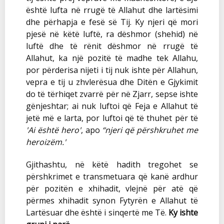
është lufta në rrugë të Allahut dhe lartësimi
dhe përhapja e fesë së Tij. Ky njeri që mori
pjesë në këtë luftë, ra dëshmor (shehid) në
luftë dhe të rënit dëshmor në rrugë të
Allahut, ka një pozitë të madhe tek Allahu,
por përderisa nijeti i tij nuk ishte për Allahun,
vepra e tij u zhvlerësua dhe Ditën e Gjykimit
do të tërhiqet zvarrë për në Zjarr, sepse ishte
gënjeshtar; ai nuk luftoi që Feja e Allahut të
jetë më e larta, por luftoi që të thuhet për të
'Ai është hero'
, apo
“njeri që përshkruhet me
heroizëm.'
Gjithashtu, në këtë hadith tregohet se
përshkrimet e transmetuara që kanë ardhur
për pozitën e xhihadit, vlejnë për atë që
përmes xhihadit synon Fytyrën e Allahut të
Lartësuar dhe është i sinqertë me Të.
Ky ishte