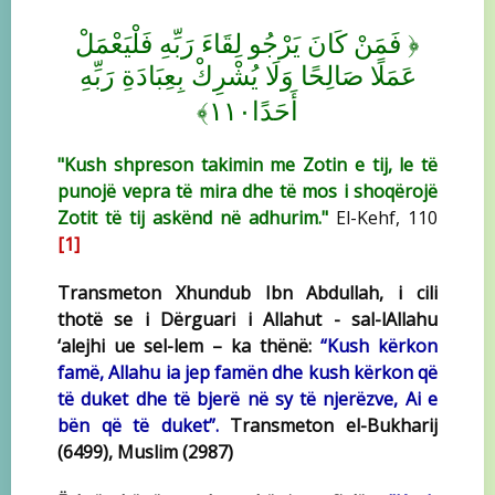
﴿
فَمَنْ كَانَ يَرْجُو لِقَاءَ رَبِّهِ فَلْيَعْمَلْ
عَمَلًا صَالِحًا وَلَا يُشْرِكْ بِعِبَادَةِ رَبِّهِ
﴾
أَحَدًا١١٠
"Kush shpreson takimin me Zotin e tij, le të
punojë vepra të mira dhe të mos i shoqërojë
Zotit të tij askënd në adhurim."
El-Kehf, 110
[1]
Transmeton Xhundub Ibn Abdullah, i cili
thotë se i Dërguari i Allahut - sal-lAllahu
‘alejhi ue sel-lem – ka thënë:
“Kush kërkon
famë, Allahu ia jep famën dhe kush kërkon që
të duket dhe të bjerë në sy të njerëzve, Ai e
bën që të duket”.
Transmeton el-Bukharij
(6499), Muslim (2987)