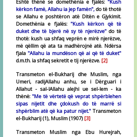
Është thënë se domethënia e fjalës:
"Kush
kërkon famë, Allahu ia jep famën",
do të thotë
se Allahu e poshtëron atë Ditën e Gjykimit.
Domethënia e fjalës:
"Kush kërkon që të
duket dhe të bjerë në sy të njerëzve"
do të
thotë: kush ua shfaq veprën e mirë njerëzve,
më qëllim që ata ta madhërojnë atë. Ndërsa
fjala
"Allahu ia mundëson që ai që të duket"
d.m.th. ia shfaq sekretit e tij njerëzve.
[2]
Transmeton el-Bukharij dhe Muslim, nga
Umeri, radijAllahu anhu, se i Dërguari i
Allahut - sal-lAllahu alejhi ue sel-lem - ka
thënë:
"Me të vërtetë që veprat shpërblehen
sipas nijetit dhe çdokush do të marrë si
shpërblim atë që ka patur nijet."
Transmeton
el-Bukharij (1), Muslim (1907)
[3]
Transmeton Muslim nga Ebu Hurejrah,