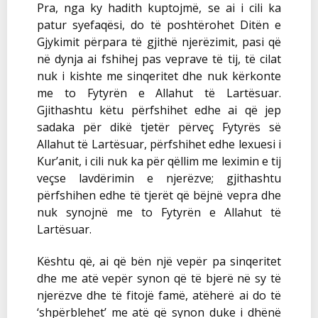
Pra, nga ky hadith kuptojmë, se ai i cili ka
patur syefaqësi, do të poshtërohet Ditën e
Gjykimit përpara të gjithë njerëzimit, pasi që
në dynja ai fshihej pas veprave të tij, të cilat
nuk i kishte me sinqeritet dhe nuk kërkonte
me to Fytyrën e Allahut të Lartësuar.
Gjithashtu këtu përfshihet edhe ai që jep
sadaka për dikë tjetër përveç Fytyrës së
Allahut të Lartësuar, përfshihet edhe lexuesi i
Kur’anit, i cili nuk ka për qëllim me leximin e tij
veçse lavdërimin e njerëzve; gjithashtu
përfshihen edhe të tjerët që bëjnë vepra dhe
nuk synojnë me to Fytyrën e Allahut të
Lartësuar.
Kështu që, ai që bën një vepër pa sinqeritet
dhe me atë vepër synon që të bjerë në sy të
njerëzve dhe të fitojë famë, atëherë ai do të
‘shpërblehet’ me atë që synon duke i dhënë