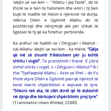
‘alejhi ue sel-lem – : “Allahu i jep famë”, do të
thotë se e bën të famshëm dhe emri i tij bën
bujë të madhe në mesin e njerëzve në dunja,
ndërsa Ditën e Gjykimit Allahu do të
poshtërojë dhe nënçmojë atë për shkak të
ligësive të tij që ka fshehur përbrenda.
Ka ardhur në hadith se i Dërguari i Allahut -
sal-lAllahu ‘alejhi ue sel-lem - ka thënë
:
“Gjëja
që më së shumti frikësohem për ju është
shirku i vogël”.
Të pranishmit i thanë:
‘E çfarë
është shirku i vogël, o i Dërguari i Allahut?’
Ai i
tha:
“Syefaqësia! Allahu – Azze ue Xhel – do t’u
thotë atyre Ditën e Gjykimit pasi që njerëzit të
kenë marrë shpërblimin e veprave të tyre:
“Shkoni tek ata, të cilët donit që të dukeshit
në dynja dhe kërkojeni shpërblimin prej tyre”.
(Transmeton Imam Ahmed, 23360)