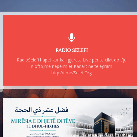
RADIO SELEFI
RadioSelefi hapet kur ka ligjerata Live për të cilat do t'ju
njoftojmë nëpërmjet Kanalit në telegram
http://t.me/SelefiOrg