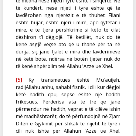
të mëdha nëse nijeti i tyre është i sinqertë. Në
të kundërt, nëse nijeti i tyre është që të
lavdërohen nga njerëzit e të thuhet: Filani
është bujar, është njëri i mirë, apo qytetar i
mirë, e të tjera përshkrime si këto të cilat
dëshiron t’i dëgjojë. Të këtillët, nuk do të
kenë asgjë veçse ato që u thanë për ta në
dunja, siç janë fjalët e mira dhe lavdërimeve
në këtë botë, ndërsa në botën tjetër nuk do
të kenë shpërblim tek Allahu 'Azze ue Xhel.
[5]
Ky transmetues është Mu'auijeh,
radijAllahu anhu, sahabi fisnik, i cili kur dëgjoi
këtë hadith qau, sepse është një hadith
frikësues. Përderisa ata të tre që janë
përmendur në hadith, veprat e të cilëve ishin
më madhështorët, do të përfundojnë në Zjarr
Ditën e Gjykimit për shkak të nijetit të tyre i
cili nuk ishte për Allahun 'Azze ue Xhel.