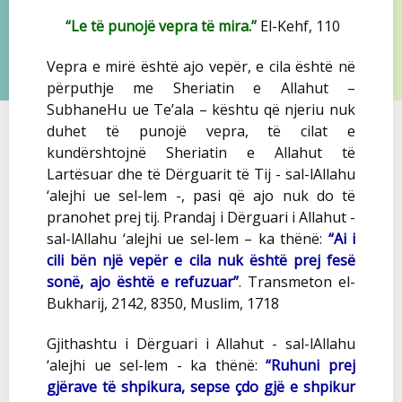
“Le të punojë vepra të mira.”
El-Kehf, 110
Vepra e mirë është ajo vepër, e cila është në
përputhje me Sheriatin e Allahut –
SubhaneHu ue Te’ala – kështu që njeriu nuk
duhet të punojë vepra, të cilat e
kundërshtojnë Sheriatin e Allahut të
Lartësuar dhe të Dërguarit të Tij - sal-lAllahu
‘alejhi ue sel-lem -, pasi që ajo nuk do të
pranohet prej tij. Prandaj i Dërguari i Allahut -
sal-lAllahu ‘alejhi ue sel-lem – ka thënë:
“Ai i
cili bën një vepër e cila nuk është prej fesë
sonë, ajo është e refuzuar”
.
Transmeton el-
Bukharij, 2142, 8350, Muslim, 1718
Gjithashtu i Dërguari i Allahut - sal-lAllahu
‘alejhi ue sel-lem - ka thënë:
“Ruhuni prej
gjërave të shpikura, sepse çdo gjë e shpikur