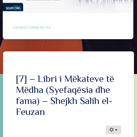
SHKARKO LIBRIN NË PDF
[7] – Libri i Mëkateve të
Mëdha (Syefaqësia dhe
fama) – Shejkh Salih el-
Feuzan