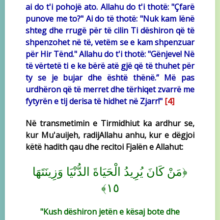
ai do t'i pohojë ato. Allahu do t'i thotë: "Çfarë
punove me to?" Ai do të thotë: "Nuk kam lënë
shteg dhe rrugë për të cilin Ti dëshiron që të
shpenzohet në të, vetëm se e kam shpenzuar
për Hir Tënd." Allahu do t'i thotë: "Gënjeve! Në
të vërtetë ti e ke bërë atë gjë që të thuhet për
ty se je bujar dhe është thënë.” Më pas
urdhëron që të merret dhe tërhiqet zvarrë me
fytyrën e tij derisa të hidhet në Zjarr!"
[4]
Në transmetimin e Tirmidhiut ka ardhur se,
kur Mu'auijeh, radijAllahu anhu, kur e dëgjoi
këtë hadith qau dhe recitoi Fjalën e Allahut:
﴿
مَنْ كَانَ يُرِيدُ الْحَيَاةَ الدُّنْيَا وَزِينَتَهَا
﴾
١٥
"Kush dëshiron jetën e kësaj bote dhe