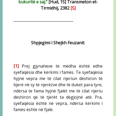
bukuritë e saj."
[Hud, 15] Transmeton et-
Tirmidhij, 2382
[5]
_________________________________
Shpjegimi i Shejkh Feuzanit:
[1]
Prej gjynaheve të mëdha është edhe
syefaqësia dhe kërkimi i famës. Te syefaqësia
hyjnë vepra me të cilat njeriun dëshiron të
bjerë në sy të njerëzve dhe të duket para tyre,
ndërsa te fama hyjnë fjalët me të cilat njeriu
dëshiron që të tjerët ta dëgjojnë atë. Pra,
syefaqësia është në vepra, ndërsa kërkimi i
famës është në fjalë.