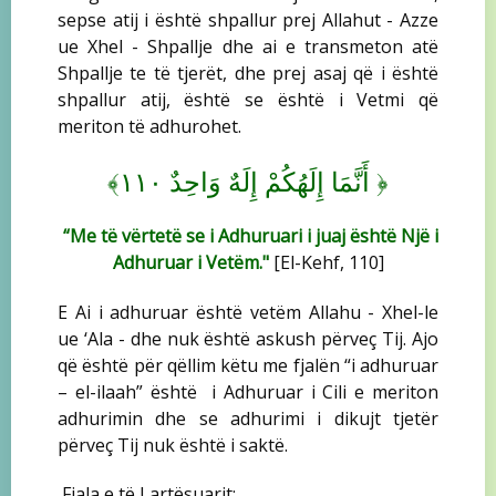
sepse atij i është shpallur prej Allahut - Azze
ue Xhel - Shpallje dhe ai e transmeton atë
Shpallje te të tjerët, dhe prej asaj që i është
shpallur atij, është se është i Vetmi që
meriton të adhurohet.
﴾
﴿
أَنَّمَا إِلَهُكُمْ إِلَهٌ وَاحِدٌ ١١٠
“Me të vërtetë se i Adhuruari i juaj është Një i
Adhuruar i Vetëm."
[El-Kehf, 110]
E Ai i adhuruar është vetëm Allahu - Xhel-le
ue ‘Ala - dhe nuk është askush përveç Tij. Ajo
që është për qëllim këtu me fjalën “i adhuruar
– el-ilaah” është
i Adhuruar i Cili e meriton
adhurimin dhe se adhurimi i dikujt tjetër
përveç Tij nuk është i saktë.
Fjala e të Lartësuarit: