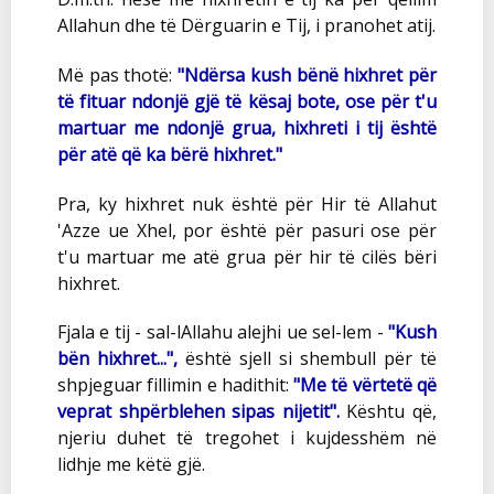
Allahun dhe të Dërguarin e Tij, i pranohet atij.
Më pas thotë:
"Ndërsa kush bënë hixhret për
të fituar ndonjë gjë të kësaj bote, ose për t'u
martuar me ndonjë grua, hixhreti i tij është
për atë që ka bërë hixhret."
Pra, ky hixhret nuk është për Hir të Allahut
'Azze ue Xhel, por është për pasuri ose për
t'u martuar me atë grua për hir të cilës bëri
hixhret.
Fjala e tij - sal-lAllahu alejhi ue sel-lem -
"Kush
bën hixhret...",
është sjell si shembull për të
shpjeguar fillimin e hadithit:
"Me të vërtetë që
veprat shpërblehen sipas nijetit".
Kështu që,
njeriu duhet të tregohet i kujdesshëm në
lidhje me këtë gjë.