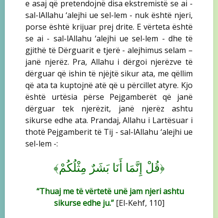
e asaj që pretendojnë disa ekstremistë se ai -
sal-lAllahu ‘alejhi ue sel-lem - nuk është njeri,
porse është krijuar prej drite. E vërteta është
se ai - sal-lAllahu ‘alejhi ue sel-lem - dhe të
gjithë të Dërguarit e tjerë - alejhimus selam –
janë njerëz. Pra, Allahu i dërgoi njerëzve të
dërguar që ishin të njëjtë sikur ata, me qëllim
që ata ta kuptojnë atë që u përcillet atyre. Kjo
është urtësia përse Pejgamberët që janë
dërguar tek njerëzit, janë njerëz ashtu
sikurse edhe ata. Prandaj, Allahu i Lartësuar i
thotë Pejgamberit të Tij - sal-lAllahu ‘alejhi ue
sel-lem -:
﴾
﴿
قُلْ إِنَّمَا أَنَا بَشَرٌ مِثْلُكُمْ
“Thuaj me të vërtetë unë jam njeri ashtu
sikurse edhe ju.”
[El-Kehf, 110]