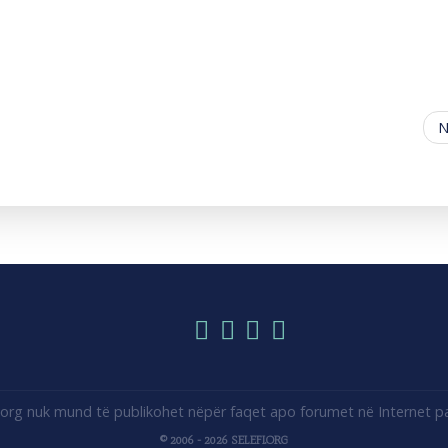
N
i.org nuk mund të publikohet nëpër faqet apo forumet në Internet pa 
© 2006 - 2026 SELEFI.ORG