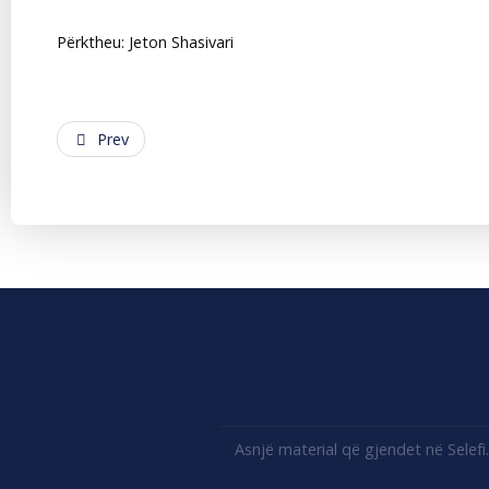
Përktheu: Jeton Shasivari
Prev
Asnjë material që gjendet në Selef