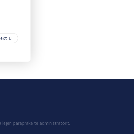
ext
lejen paraprake të administratorit.