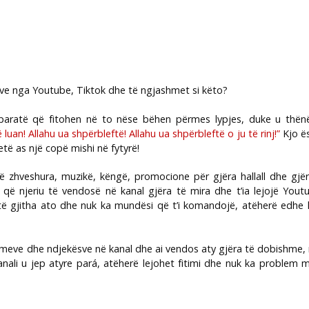
arave nga Youtube, Tiktok dhe të ngjashmet si këto?
 paratë që fitohen në to nëse bëhen përmes lypjes, duke u thënë
uan! Allahu ua shpërbleftë! Allahu ua shpërbleftë o ju të rinj!”
Kjo ës
ë ketë as një copë mishi në fytyrë!
të zhveshura, muzikë, këngë, promocione për gjëra hallall dhe gjë
 që njeriu të vendosë në kanal gjëra të mira dhe t’ia lejojë Youtub
n të gjitha ato dhe nuk ka mundësi që t’i komandojë, atëherë edhe 
meve dhe ndjekësve në kanal dhe ai vendos aty gjëra të dobishme, n
nali u jep atyre par
á
, atëherë lejohet fitimi dhe nuk ka problem m