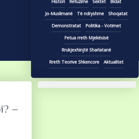
Histori
Refuzime
Sektet
Bidat
Jo-Muslimanë
Të ndryshme
Shoqatat
Demonstratat
Politika - Votimet
Fetua rreth Mjekësisë
Rrukjexhinjtë Sharlatanë
Rreth Teorive Shkencore
Aktualitet
i? –