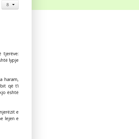
 tjerëve:
htë lypje
ra haram,
it që t’i
kjo është
jerëzit e
e lejen e