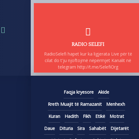
RADIO SELEFI
RadioSelefi hapet kur ka ligjerata Live për të
cilat do t'ju njoftojmë nëpërmjet Kanalit në
telegram http://t.me/SelefiOrg
Faqja kryesore
Akide
Rreth Muajit të Ramazanit
Menhexh
Kuran
Hadith
Fikh
Etikë
Motrat
Daue
Dituria
Sira
Sahabët
Dijetarët