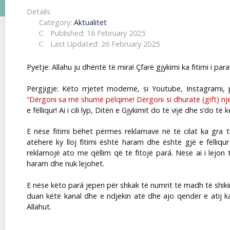
Details
Category:
Aktualitet
Published: 16 February 2025
Last Updated: 26 February 2025
Pyetje: Allahu ju dhëntë të mira! Çfarë gjykimi ka fitimi i p
Përgjigje: Këto rrjetet moderne, si Youtube, Instagrami,
“Dërgoni sa më shumë pëlqime! Dërgoni si dhuratë (gift) një l
e fëlliqur! Ai i cili lyp, Ditën e Gjykimit do të vijë dhe s’do t
E nëse fitimi bëhet përmes reklamave në të cilat ka gra 
atëherë ky lloj fitimi është haram dhe është gjë e fëlliqur
reklamojë ato me qëllim që të fitojë par
á
. Nëse ai i lejo
haram dhe nuk lejohet.
E nëse këto par
á
jepen për shkak të numrit të madh të shiki
duan këtë kanal dhe e ndjekin atë dhe ajo qendër e atij ka
Allahut.