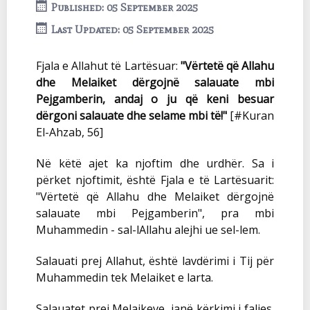
Published: 05 September 2025
Last Updated: 05 September 2025
Fjala e Allahut të Lartësuar:
"Vërtetë që Allahu
dhe Melaiket dërgojnë salauate mbi
Pejgamberin, andaj o ju që keni besuar
dërgoni salauate dhe selame mbi të!"
[#Kuran
El-Ahzab, 56]
Në këtë ajet ka njoftim dhe urdhër. Sa i
përket njoftimit, është Fjala e të Lartësuarit:
"Vërtetë që Allahu dhe Melaiket dërgojnë
salauate mbi Pejgamberin", pra mbi
Muhammedin - sal-lAllahu alejhi ue sel-lem.
Salauati prej Allahut, është lavdërimi i Tij për
Muhammedin tek Melaiket e larta.
Salauatet prej Melaikeve, janë kërkimi i faljes.