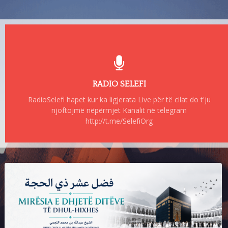
RADIO SELEFI
RadioSelefi hapet kur ka ligjerata Live për të cilat do t'ju
njoftojmë nëpërmjet Kanalit në telegram
http://t.me/SelefiOrg