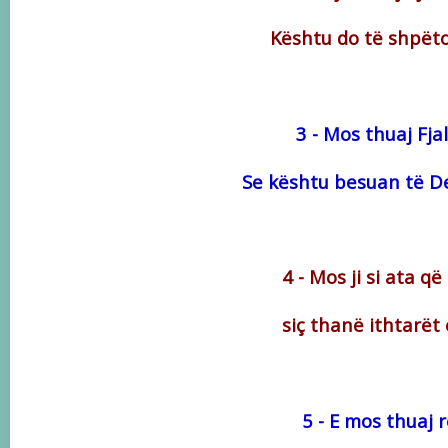
Kështu do të shpëtos
3 - Mos thuaj Fja
Se kështu besuan të De
4 - Mos ji si ata q
siç thanë ithtarët
5 - E mos thuaj r