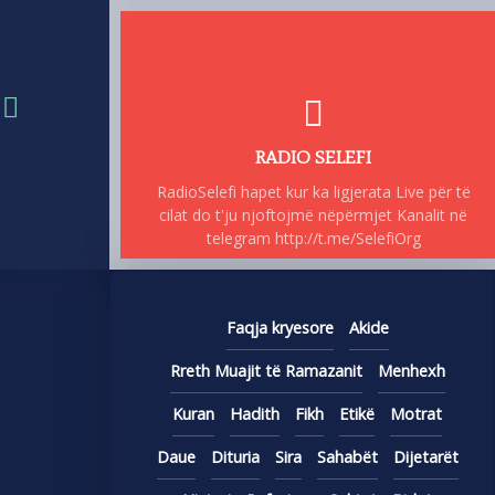
RADIO SELEFI
RadioSelefi hapet kur ka ligjerata Live për të
cilat do t'ju njoftojmë nëpërmjet Kanalit në
telegram http://t.me/SelefiOrg
Faqja kryesore
Akide
Rreth Muajit të Ramazanit
Menhexh
Kuran
Hadith
Fikh
Etikë
Motrat
Daue
Dituria
Sira
Sahabët
Dijetarët