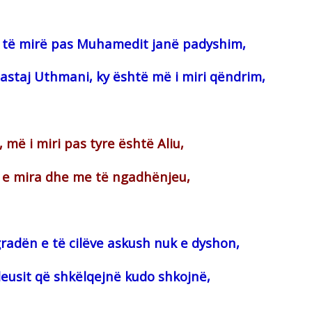
më të mirë pas Muhamedit janë padyshim,
pastaj Uthmani, ky është më i miri qëndrim,
, më i miri pas tyre është Aliu,
oi e mira dhe me të ngadhënjeu,
 gradën e të cilëve askush nuk e dyshon,
deusit që shkëlqejnë kudo shkojnë,