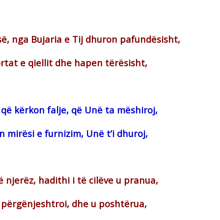
së, nga Bujaria e Tij dhuron pafundësisht,
tat e qiellit dhe hapen tërësisht,
 që kërkon falje, që Unë ta mëshiroj,
 mirësi e furnizim, Unë t’i dhuroj,
njerëz, hadithi i të cilëve u pranua,
 përgënjeshtroi, dhe u poshtërua,