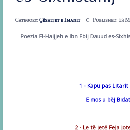
Category:
Çështjet e Imanit
Published: 13 M
Poezia El-Haijjeh e Ibn Ebij Dauud es-Sixhi
1 - Kapu pas Litari
E mos u bëj Bidat
2 - Le të jetë Feja jo