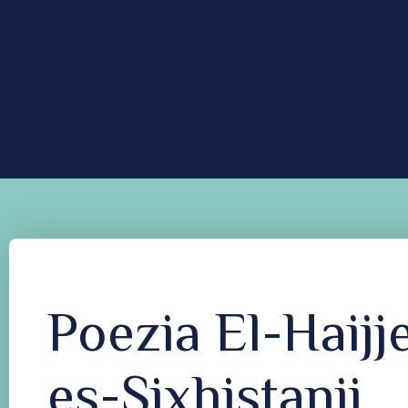
Poezia El-Haijj
es-Sixhistanij