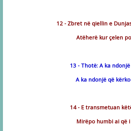
12 - Zbret në qiellin e Dunja
Atëherë kur çelen por
13 - Thotë: A ka ndonjë
A ka ndonjë që kërkon
14 - E transmetuan këtë 
Mirëpo humbi ai që i