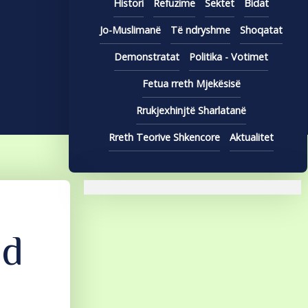
Histori
Refuzime
Sektet
Bidat
Jo-Muslimanë
Të ndryshme
Shoqatat
Demonstratat
Politika - Votimet
Fetua rreth Mjekësisë
Rrukjexhinjtë Sharlatanë
Rreth Teorive Shkencore
Aktualitet
ud