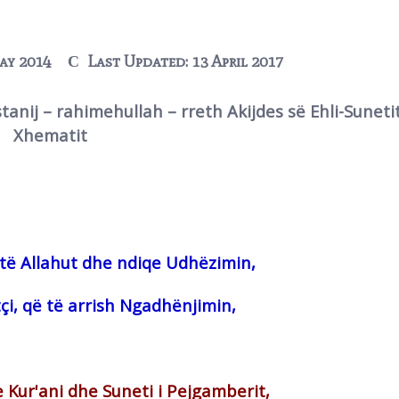
ay 2014
Last Updated: 13 April 2017
stanij – rahimehullah – rreth Akijdes së Ehli-Suneti
Xhematit
t të Allahut dhe ndiqe Udhëzimin,
çi, që të arrish Ngadhënjimin,
te Kur'ani dhe Suneti i Pejgamberit,