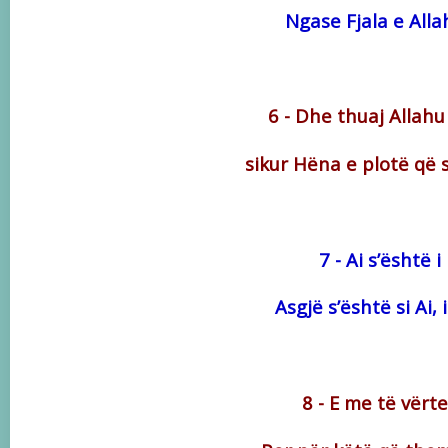
Ngase Fjala e All
6 - Dhe thuaj Allahu
sikur Hëna e plotë që s
7 - Ai s’është i
Asgjë s’është si Ai,
8 - E me të vër