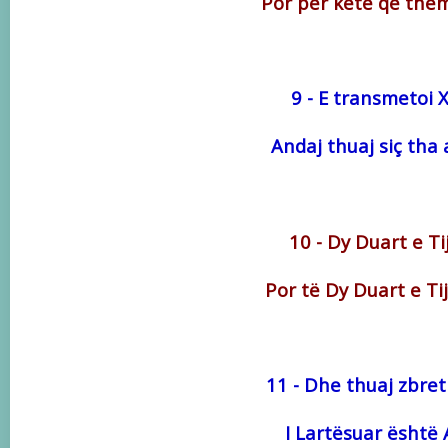
Por për këtë që them
9 - E transmetoi 
Andaj thuaj siç tha 
10 - Dy Duart e T
Por të Dy Duart e Ti
11 - Dhe thuaj zbret
I Lartësuar është 