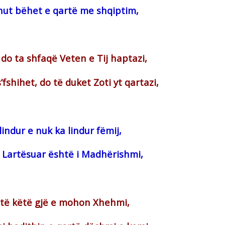
ahut bëhet e qartë me shqiptim,
 do ta shfaqë Veten e Tij haptazi,
’fshihet, do të duket Zoti yt qartazi,
 lindur e nuk ka lindur fëmij,
 i Lartësuar është i Madhërishmi,
tetë këtë gjë e mohon Xhehmi,