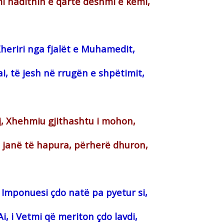
i hadithin e qartë dëshmi e kemi,
Xheriri nga fjalët e Muhamedit,
ai, të jesh në rrugën e shpëtimit,
ij, Xhehmiu gjithashtu i mohon,
j janë të hapura, përherë dhuron,
 Imponuesi çdo natë pa pyetur si,
Ai, i Vetmi që meriton çdo lavdi,