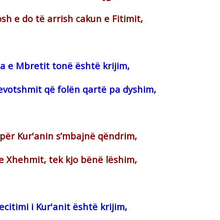
h e do të arrish cakun e Fitimit,
la e Mbretit tonë është krijim,
votshmit që folën qartë pa dyshim,
ë për Kur'anin s’mbajnë qëndrim,
 e Xhehmit, tek kjo bënë lëshim,
ecitimi i Kur'anit është krijim,