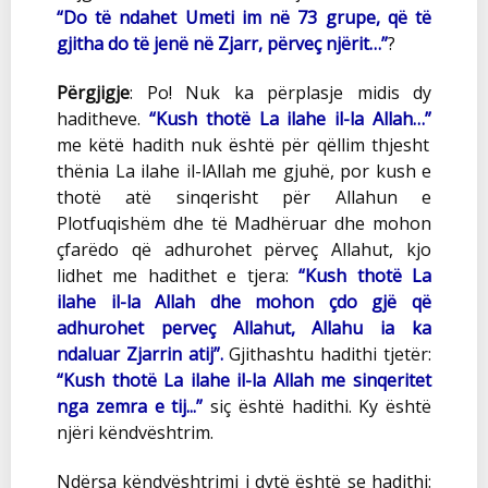
“Do të ndahet Umeti im në 73 grupe, që të
gjitha do të jenë në Zjarr, përveç njërit…”
?
Përgjigje
: Po! Nuk ka përplasje midis dy
haditheve.
“Kush thotë La ilahe il-la Allah…”
me këtë hadith nuk është për qëllim thjesht
thënia La ilahe il-lAllah me gjuhë, por kush e
thotë atë sinqerisht për Allahun e
Plotfuqishëm dhe të Madhëruar dhe mohon
çfarëdo që adhurohet përveç Allahut, kjo
lidhet me hadithet e tjera:
“Kush thotë La
ilahe il-la Allah dhe mohon çdo gjë që
adhurohet perveç Allahut, Allahu ia ka
ndaluar Zjarrin atij”.
Gjithashtu hadithi tjetër:
“Kush thotë La ilahe il-la Allah me sinqeritet
nga zemra e tij...”
siç është hadithi. Ky është
njëri këndvështrim.
Ndërsa këndvështrimi i dytë është se hadithi: