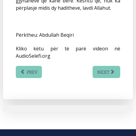
gjynaheve që kanë bërë. Kështu që, nuk ka
përplasje midis dy haditheve, lavdi Allahut.
Përktheu: Abdullah Beqiri
Kliko këtu për të parë videon në
AudioSelefi.org
PREV
NEXT