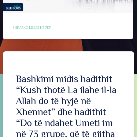
SHKARKO LIBRIN NË PDF
Bashkimi midis hadithit
“Kush thotë La ilahe il-la
Allah do të hyjë në
Xhennet” dhe hadithit
“Do të ndahet Umeti im
në 73 grupe, që të gjitha