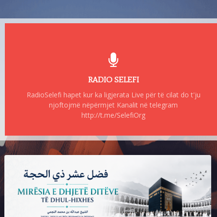
RADIO SELEFI
RadioSelefi hapet kur ka ligjerata Live për të cilat do t'ju
njoftojmë nëpërmjet Kanalit në telegram
http://t.me/SelefiOrg