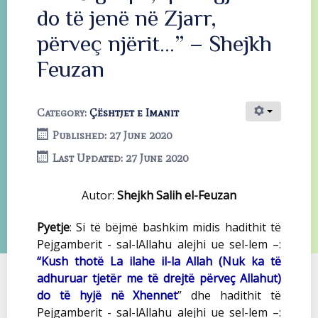
do të jenë në Zjarr,
përveç njërit…” – Shejkh
Feuzan
Category:
Çështjet e Imanit
Published: 27 June 2020
Last Updated: 27 June 2020
Autor:
Shejkh Salih el-Feuzan
Pyetje
: Si të bëjmë bashkim midis hadithit të
Pejgamberit - sal-lAllahu alejhi ue sel-lem –:
“Kush thotë La ilahe il-la Allah (Nuk ka të
adhuruar tjetër me të drejtë përveç Allahut)
do të hyjë në Xhennet
” dhe hadithit të
Pejgamberit - sal-lAllahu alejhi ue sel-lem –: