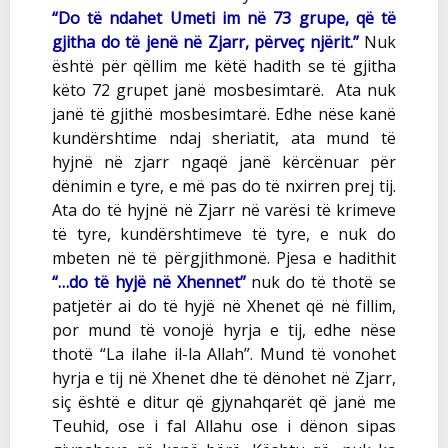
“Do të ndahet Umeti im në 73 grupe, që të
gjitha do të jenë në Zjarr, përveç njërit.”
Nuk
është për qëllim me këtë hadith se të gjitha
këto 72 grupet janë mosbesimtarë.
Ata nuk
janë të gjithë mosbesimtarë. Edhe nëse kanë
kundërshtime ndaj sheriatit, ata mund të
hyjnë në zjarr ngaqë janë kërcënuar për
dënimin e tyre, e më pas do të nxirren prej tij.
Ata do të hyjnë në Zjarr në varësi të krimeve
të tyre, kundërshtimeve të tyre, e nuk do
mbeten në të përgjithmonë. Pjesa e hadithit
“…do të hyjë në Xhennet”
nuk do të thotë se
patjetër ai do të hyjë në Xhenet që në fillim,
por mund të vonojë hyrja e tij, edhe nëse
thotë “La ilahe il-la Allah”. Mund të vonohet
hyrja e tij në Xhenet dhe të dënohet në Zjarr,
siç është e ditur që gjynahqarët që janë me
Teuhid, ose i fal Allahu ose i dënon sipas