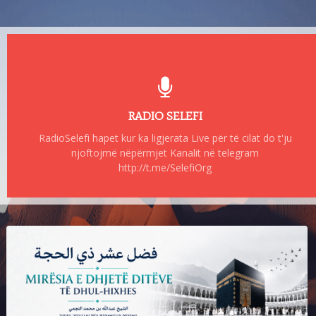
RADIO SELEFI
RadioSelefi hapet kur ka ligjerata Live për të cilat do t'ju
njoftojmë nëpërmjet Kanalit në telegram
http://t.me/SelefiOrg