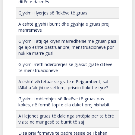
ditën e dasmës
Gjykimi i lyerjes së flokëve të gruas
A është gjyshi i burrit dhe gjyshja e gruas prej
mahremëve
Gjykimi i atij që kryen marrëdhenie me gruan pasi
që ajo është pastruar prej menstruacioneve por
nuk ka marrë gusl
Gjykimi rreth ndërprerjes së gjakut gjatë ditëvë
të menstruacioneve
A është vërtetuar se gratë e Pejgamberit, sal-
lAllahu ‘alejhi ue sel-lem,i prisnin flokët e tyre?
Gjykimi i mbledhjes së flokëve të gruas pas
kokës, në formë topi e cila duket prej hixhabit
A i lejohet gruas të dalë nga shtëpia për të bërë
vizita në mungesë të burrit të saj
Disa prej formave të padrejtësisë që i bëhen