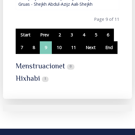
Gruas - Shejkh Abdul-Azijz Aali-Shejkh
Page 9 of 11
Start
Prev
2
3
4
5
6
7
8
9
10
11
Next
End
Menstruacionet
0
Hixhabi
1